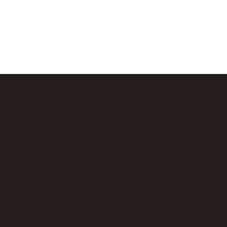
Zvaniet mums
(+371) 28 365 557
E-pasts