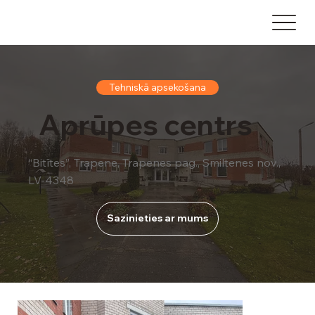
Tehniskā apsekošana
Aprūpes centrs
“Bitītes”, Trapene, Trapenes pag., Smiltenes nov.,
LV-4348
Sazinieties ar mums