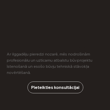
info@tavsbuvuzraugs.lv
WhatsApp
Rakstīt Whatsapp
Ar ilggadēju pieredzi nozarē, mēs nodrošinām
profesionālu un uzticamu atbalstu būvprojektu
īstenošanā un esošo būvju tehniskā stāvokļa
novērtēšanā.
Pieteikties konsultācijai