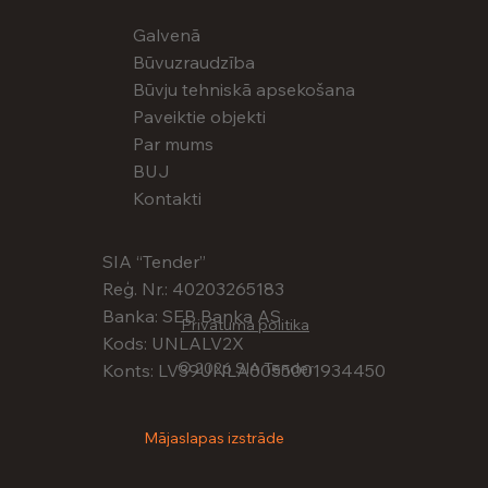
Galvenā
Būvuzraudzība
Būvju tehniskā apsekošana
Paveiktie objekti
Par mums
BUJ
Kontakti
SIA “Tender”
Reģ. Nr.: 40203265183
Banka: SEB Banka AS
Privātuma politika
Kods: UNLALV2X
© 2026 SIA Tender
Konts: LV39UNLA0055001934450
Mājaslapas izstrāde