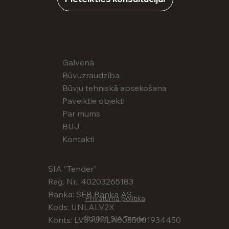
Galvenā
Būvuzraudzība
Būvju tehniskā apsekošana
Paveiktie objekti
Par mums
BUJ
Kontakti
SIA “Tender”
Reģ. Nr.: 40203265183
Banka: SEB Banka AS
Privātuma politika
Kods: UNLALV2X
© 2026 SIA Tender
Konts: LV39UNLA0055001934450