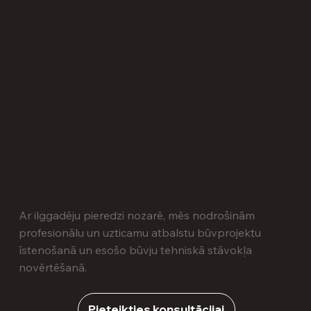
E-pasts
info@tavsbuvuzraugs.lv
WhatsApp
Rakstīt Whatsapp
Ar ilggadēju pieredzi nozarē, mēs nodrošinām
profesionālu un uzticamu atbalstu būvprojektu
īstenošanā un esošo būvju tehniskā stāvokļa
novērtēšanā.
Pieteikties konsultācijai