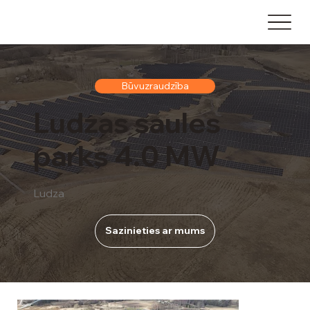
Būvuzraudzība
Ludzas saules
parks 4.0 MW
Ludza
Sazinieties ar mums