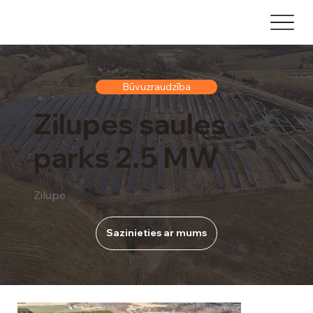
Būvuzraudzība
Zilupes saules
parks 2.5 MW
Zilupe
Sazinieties ar mums