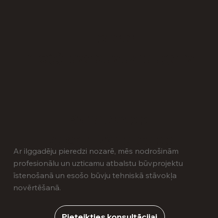
E-pasts
info@tavsbuvuzraugs.lv
WhatsApp
Rakstīt Whatsapp
Ar ilggadēju pieredzi nozarē, mēs nodrošinām
profesionālu un uzticamu atbalstu būvprojektu
īstenošanā un esošo būvju tehniskā stāvokļa
novērtēšanā.
Pieteikties konsultācijai