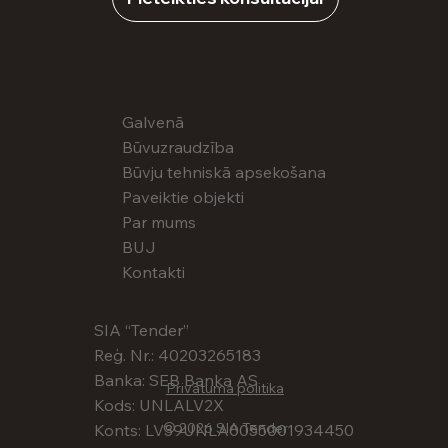
Galvenā
Būvuzraudzība
Būvju tehniskā apsekošana
Paveiktie objekti
Par mums
BUJ
Kontakti
SIA “Tender”
Reģ. Nr.: 40203265183
Banka: SEB Banka AS
Privātuma politika
Kods: UNLALV2X
© 2026 SIA Tender
Konts: LV39UNLA0055001934450