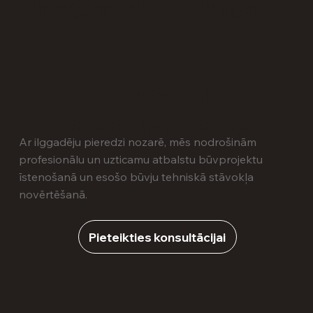
info@tavsbuvuzraugs.lv
WhatsApp
Rakstīt Whatsapp
Ar ilggadēju pieredzi nozarē, mēs nodrošinām
profesionālu un uzticamu atbalstu būvprojektu
īstenošanā un esošo būvju tehniskā stāvokļa
novērtēšanā.
Pieteikties konsultācijai