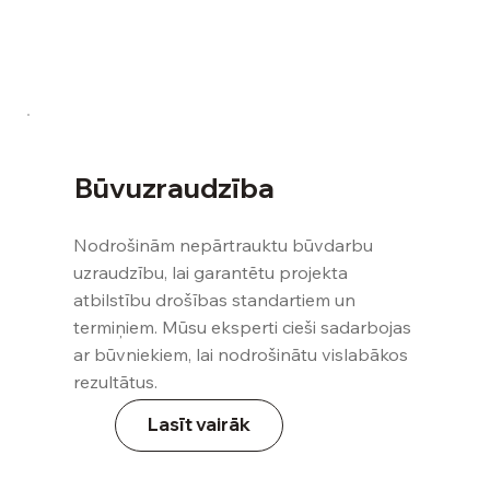
Pieteikties
Būvuzraudzība
Nodrošinām nepārtrauktu būvdarbu
uzraudzību, lai garantētu projekta
atbilstību drošības standartiem un
termiņiem. Mūsu eksperti cieši sadarbojas
ar būvniekiem, lai nodrošinātu vislabākos
rezultātus.
Lasīt vairāk