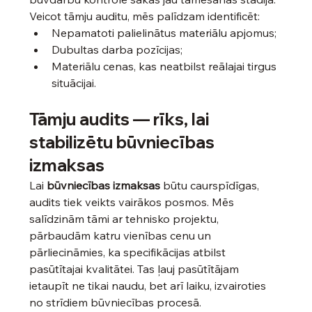
Veicot tāmju auditu, mēs palīdzam identificēt:
Nepamatoti palielinātus materiālu apjomus;
Dubultas darba pozīcijas;
Materiālu cenas, kas neatbilst reālajai tirgus 
situācijai.
Tāmju audits — rīks, lai 
stabilizētu būvniecības 
izmaksas
Lai 
būvniecības izmaksas
 būtu caurspīdīgas, 
audits tiek veikts vairākos posmos. Mēs 
salīdzinām tāmi ar tehnisko projektu, 
pārbaudām katru vienības cenu un 
pārliecināmies, ka specifikācijas atbilst 
pasūtītajai kvalitātei. Tas ļauj pasūtītājam 
ietaupīt ne tikai naudu, bet arī laiku, izvairoties 
no strīdiem būvniecības procesā.