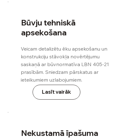
Būvju tehniskā
apsekošana
Veicam detalizētu ēku apsekošanu un
konstrukciju stāvokļa novērtējumu
saskaņā ar būvnormatīva LBN 405-21
prasībām. Sniedzam pārskatus ar
ieteikumiem uzlabojumiem.
Lasīt vairāk
Nekustamā īpašuma