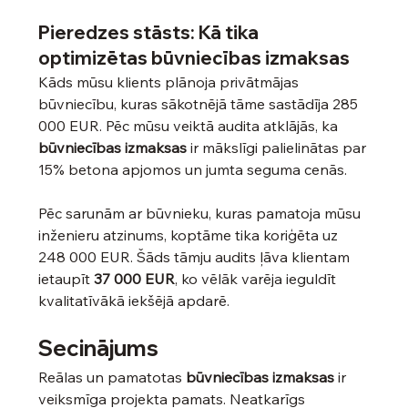
Pieredzes stāsts: Kā tika 
optimizētas būvniecības izmaksas
Kāds mūsu klients plānoja privātmājas 
būvniecību, kuras sākotnējā tāme sastādīja 285 
000 EUR. Pēc mūsu veiktā audita atklājās, ka 
būvniecības izmaksas
 ir mākslīgi palielinātas par 
15% betona apjomos un jumta seguma cenās.
Pēc sarunām ar būvnieku, kuras pamatoja mūsu 
inženieru atzinums, koptāme tika koriģēta uz 
248 000 EUR. Šāds tāmju audits ļāva klientam 
ietaupīt 
37 000 EUR
, ko vēlāk varēja ieguldīt 
kvalitatīvākā iekšējā apdarē.
Secinājums
Reālas un pamatotas 
būvniecības izmaksas
 ir 
veiksmīga projekta pamats. Neatkarīgs 