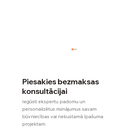
Piesakies bezmaksas
konsultācijai
Iegūsti ekspertu padomu un
personalizētus risinājumus savam
būvniecības vai nekustamā īpašuma
Mitrums un pelējums ēkā: kā tehniskā
projektam.
apsekošana atrod problēmas cēloni,
nevis tikai sekas?