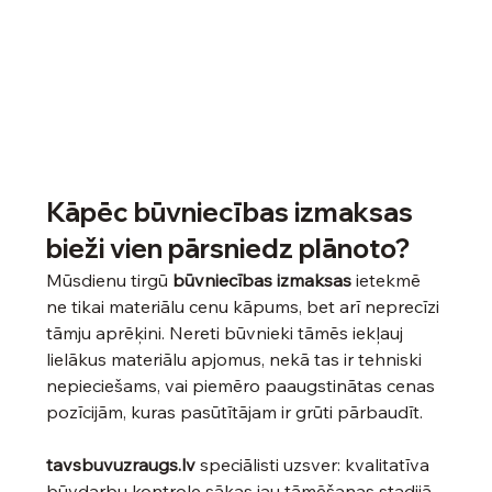
Kāpēc būvniecības izmaksas 
bieži vien pārsniedz plānoto?
Mūsdienu tirgū 
būvniecības izmaksas
 ietekmē 
ne tikai materiālu cenu kāpums, bet arī neprecīzi 
tāmju aprēķini. Nereti būvnieki tāmēs iekļauj 
lielākus materiālu apjomus, nekā tas ir tehniski 
nepieciešams, vai piemēro paaugstinātas cenas 
pozīcijām, kuras pasūtītājam ir grūti pārbaudīt.
tavsbuvuzraugs.lv
 speciālisti uzsver: kvalitatīva 
būvdarbu kontrole sākas jau tāmēšanas stadijā. 