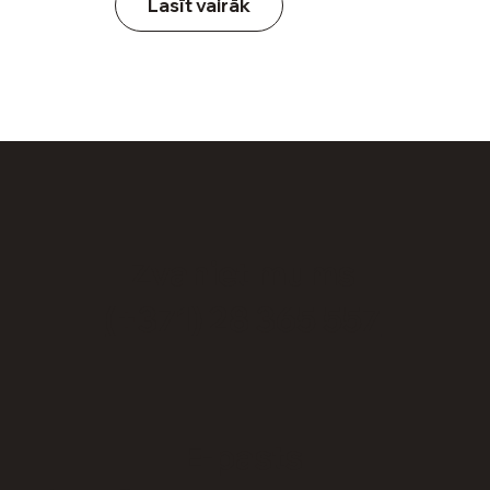
Lasīt vairāk
Zvaniet mums
(+371) 28 365 557
E-pasts