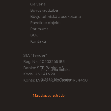
Galvenā
Būvuzraudzība
Būvju tehniskā apsekošana
Paveiktie objekti
Par mums
BUJ
Kontakti
SIA “Tender”
Reģ. Nr.: 40203265183
Banka: SEB Banka AS
Privātuma politika
Kods: UNLALV2X
© 2026 SIA Tender
Konts: LV39UNLA0055001934450
Mājaslapas izstrāde