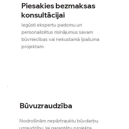
Piesakies bezmaksas
konsultācijai
Iegūsti ekspertu padomu un
personalizētus risinājumus savam
būvniecības vai nekustamā īpašuma
Mitrums un pelējums ēkā: kā tehniskā
projektam.
apsekošana atrod problēmas cēloni,
nevis tikai sekas?
Pieteikties
Būvuzraudzība
Nodrošinām nepārtrauktu būvdarbu
uzraudzību, lai garantētu projekta