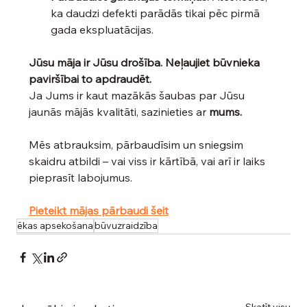
ka daudzi defekti parādās tikai pēc pirmā 
gada ekspluatācijas.
Jūsu māja ir Jūsu drošība. Neļaujiet būvnieka 
paviršībai to apdraudēt.
Ja Jums ir kaut mazākās šaubas par Jūsu 
jaunās mājās kvalitāti, sazinieties ar 
mums.
Mēs atbrauksim, pārbaudīsim un sniegsim 
skaidru atbildi – vai viss ir kārtībā, vai arī ir laiks 
pieprasīt labojumus.
Pieteikt mājas pārbaudi šeit
ēkas apsekošana
būvuzraidzība