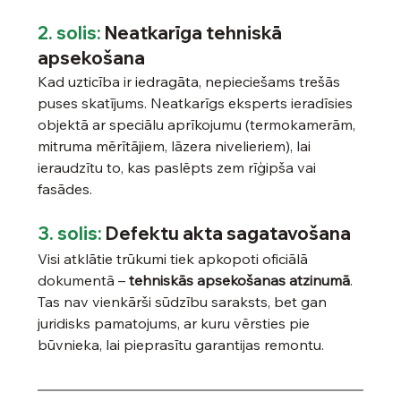
2. solis:
 Neatkarīga tehniskā 
apsekošana
Kad uzticība ir iedragāta, nepieciešams trešās 
puses skatījums. Neatkarīgs eksperts ieradīsies 
objektā ar speciālu aprīkojumu (termokamerām, 
mitruma mērītājiem, lāzera nivelieriem), lai 
ieraudzītu to, kas paslēpts zem rīģipša vai 
fasādes.
3. solis: 
Defektu akta sagatavošana
Visi atklātie trūkumi tiek apkopoti oficiālā 
dokumentā – 
tehniskās apsekošanas atzinumā
. 
Tas nav vienkārši sūdzību saraksts, bet gan 
juridisks pamatojums, ar kuru vērsties pie 
būvnieka, lai pieprasītu garantijas remontu.