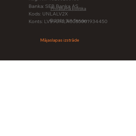
Banka: SEB Banka AS
Privātuma politika
Kods: UNLALV2X
© 2026 SIA Tender
Konts: LV39UNLA0055001934450
Mājaslapas izstrāde