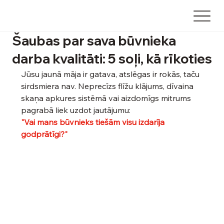
Šaubas par sava būvnieka
darba kvalitāti: 5 soļi, kā rīkoties
Jūsu jaunā māja ir gatava, atslēgas ir rokās, taču 
sirdsmiera nav. Neprecīzs flīžu klājums, dīvaina 
skaņa apkures sistēmā vai aizdomīgs mitrums 
pagrabā liek uzdot jautājumu:
"Vai mans būvnieks tiešām visu izdarīja 
godprātīgi?"