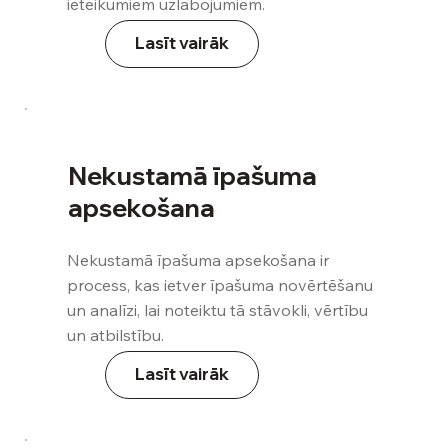
ieteikumiem uzlabojumiem.
Lasīt vairāk
Nekustamā īpašuma
apsekošana
Nekustamā īpašuma apsekošana ir
process, kas ietver īpašuma novērtēšanu
un analīzi, lai noteiktu tā stāvokli, vērtību
un atbilstību.
Lasīt vairāk