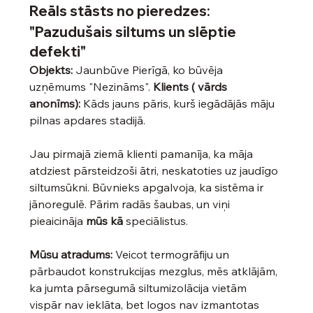
Reāls stāsts no pieredzes:
"Pazudušais siltums un slēptie 
defekti"
Objekts:
 Jaunbūve Pierīgā, ko būvēja 
uzņēmums "Nezināms". 
Klients ( vārds 
anonīms):
 Kāds jauns pāris, kurš iegādājās māju 
pilnas apdares stadijā.
Jau pirmajā ziemā klienti pamanīja, ka māja 
atdziest pārsteidzoši ātri, neskatoties uz jaudīgo 
siltumsūkni. Būvnieks apgalvoja, ka sistēma ir 
jānoregulē. Pārim radās šaubas, un viņi 
pieaicināja 
mūs kā 
speciālistus.
Mūsu atradums:
 Veicot termogrāfiju un 
pārbaudot konstrukcijas mezglus, mēs atklājām, 
ka jumta pārsegumā siltumizolācija vietām 
vispār nav ieklāta, bet logos nav izmantotas 