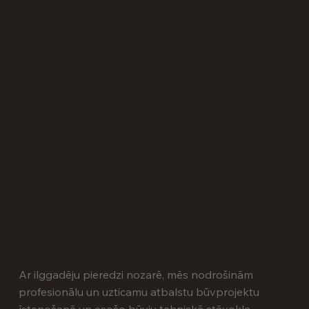
(+371) 28 365 557
E-pasts
info@tavsbuvuzraugs.lv
WhatsApp
Rakstīt Whatsapp
Ar ilggadēju pieredzi nozarē, mēs nodrošinām
profesionālu un uzticamu atbalstu būvprojektu