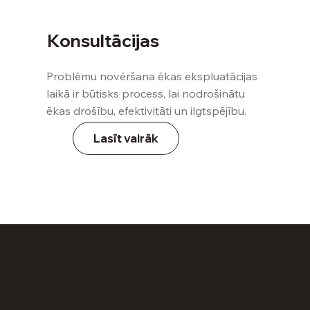
Konsultācijas
Problēmu novēršana ēkas ekspluatācijas
laikā ir būtisks process, lai nodrošinātu
ēkas drošību, efektivitāti un ilgtspējību.
Lasīt vairāk
Zvaniet mums