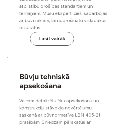
atbilstību drošības standartiem un
termiņiem. Mūsu eksperti cieši sadarbojas
ar būvniekiem, lai nodrošinātu vislabākos
rezultātus.
Lasīt vairāk
Būvju tehniskā
apsekošana
Veicam detalizētu ēku apsekošanu un
konstrukciju stāvokļa novērtējumu
saskaņā ar būvnormatīva LBN 405-21
prasībām. Sniedzam pārskatus ar