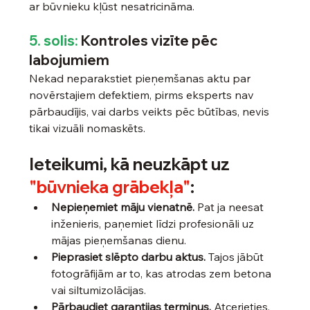
ar būvnieku kļūst nesatricināma.
5. solis:
 Kontroles vizīte pēc 
labojumiem
Nekad neparakstiet pieņemšanas aktu par 
novērstajiem defektiem, pirms eksperts nav 
pārbaudījis, vai darbs veikts pēc būtības, nevis 
tikai vizuāli nomaskēts.
Ieteikumi, kā neuzkāpt uz 
"būvnieka grābekļa"
:
Nepieņemiet māju vienatnē.
 Pat ja neesat 
inženieris, paņemiet līdzi profesionāli uz 
mājas pieņemšanas dienu.
Pieprasiet slēpto darbu aktus.
 Tajos jābūt 
fotogrāfijām ar to, kas atrodas zem betona 
vai siltumizolācijas.
Pārbaudiet garantijas termiņus.
 Atcerieties, 