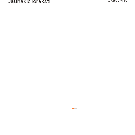
Skatīt visu
Jaunākie ieraksti