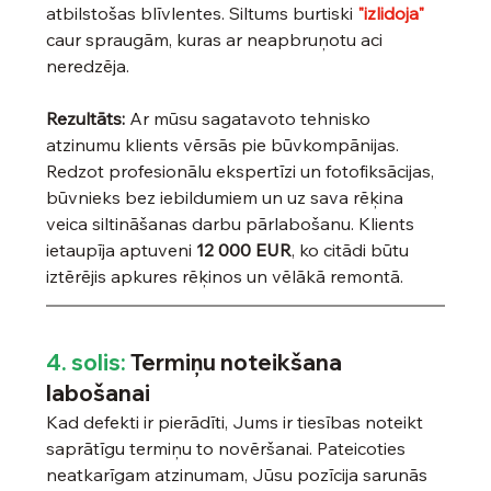
atbilstošas blīvlentes. Siltums burtiski 
"izlidoja"
caur spraugām, kuras ar neapbruņotu aci 
neredzēja.
Rezultāts:
 Ar mūsu sagatavoto tehnisko 
atzinumu klients vērsās pie būvkompānijas. 
Redzot profesionālu ekspertīzi un fotofiksācijas, 
būvnieks bez iebildumiem un uz sava rēķina 
veica siltināšanas darbu pārlabošanu. Klients 
ietaupīja aptuveni 
12 000 EUR
, ko citādi būtu 
iztērējis apkures rēķinos un vēlākā remontā.
4. solis: 
Termiņu noteikšana 
labošanai
Kad defekti ir pierādīti, Jums ir tiesības noteikt 
saprātīgu termiņu to novēršanai. Pateicoties 
neatkarīgam atzinumam, Jūsu pozīcija sarunās 