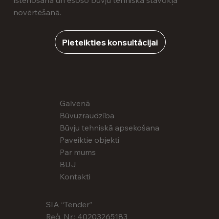
īstenošanā un esošo būvju tehniskā stāvokļa
novērtēšanā.
Pieteikties konsultācijai
Galvenā
Būvuzraudzība
Būvju tehniskā apsekošana
Paveiktie objekti
Par mums
BUJ
Kontakti
SIA “Tender”
Reģ. Nr.: 40203265183