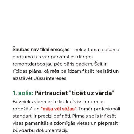
Šaubas nav tikai emocijas
 – nekustamā īpašuma 
gadījumā tās var pārvērsties dārgos 
remontdarbos jau pēc pāris gadiem. Šeit ir 
rīcības plāns, kā 
mēs 
palīdzam fiksēt realitāti un 
aizstāvēt Jūsu intereses.
1. solis:
 Pārtrauciet "ticēt uz vārda"
Būvnieks vienmēr teiks, ka "viss ir normas 
robežās" un 
"māja vēl sēžas"
. Tomēr profesionāli 
standarti ir precīzi definēti. Pirmais solis ir fiksēt 
visas pamanītās aizdomīgās vietas un pieprasīt 
būvdarbu dokumentāciju.