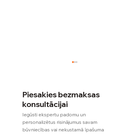
Piesakies bezmaksas
konsultācijai
Iegūsti ekspertu padomu un
personalizētus risinājumus savam
būvniecības vai nekustamā īpašuma
Ēkas tehniskās apsekošanas cena -