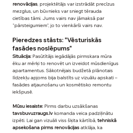
renovācijas
, projektētājs var izstrādāt precīzus 
mezglus, un būvnieks var sniegt tērauda 
cietības tāmi. Jums vairs nav jāmaksā par 
"pārsteigumiem", jo to vienkārši vairs nav.
Pieredzes stāsts: "Vēsturiskās 
fasādes noslēpums"
Situācija:
 Pasūtītājs iegādājās pirmskara mūra 
ēku ar mērķi to renovēt un izveidot mūsdienīgus 
apartamentus. Sākotnējais budžetā plānotais 
līdzekļu apjoms bija balstīts uz vizuālu apskati – 
fasādes atjaunošanu un kosmētisko remontu 
iekšpusē.
Mūsu iesaiste:
 Pirms darbu uzsākšanas 
tavsbuvuzraugs.lv
 komanda veica padziļinātu 
izpēti. Lai gan vizuāli viss šķita kārtībā, 
tehniskā 
apsekošana pirms renovācijas
 atklāja, ka 