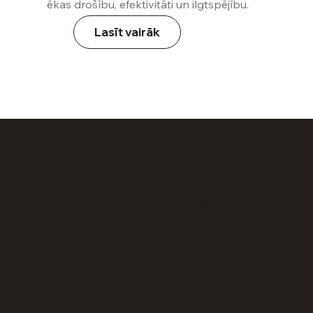
ēkas drošību, efektivitāti un ilgtspējību.
Lasīt vairāk
Zvaniet mums
(+371) 28 365 557