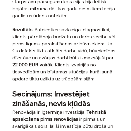
starpstāvu pārsegumu koka sijas bija kritiski 
bojātas mitruma dēļ, kas gadu desmitiem tecēja 
gar lietus ūdens notekām.
Rezultāts:
 Pateicoties savlaicīgai diagnostikai, 
klients pārplānoja budžetu un darbu secību vēl 
pirms līgumu parakstīšanas ar būvniekiem. Ja 
šis defekts tiktu atklāts darbu vidū, būvniecības 
dīkstāve un avārijas darbi būtu izmaksājuši par 
22 000 EUR vairāk
. Klients izvairījās no 
tiesvedībām un bīstamas situācijas, kurā jaunā 
apdare tiktu uzlikta uz trūdošām sijām.
Secinājums: Investējiet 
zināšanās, nevis kļūdās
Renovācija ir ilgtermiņa investīcija. 
Tehniskā 
apsekošana pirms renovācijas
 ir pirmais un 
svarīgākais solis, lai šī investīcija būtu droša un 