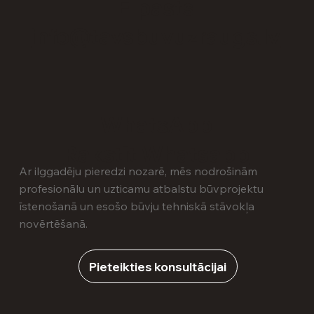
E-pasts
info@tavsbuvuzraugs.lv
WhatsApp
Rakstīt Whatsapp
Ar ilggadēju pieredzi nozarē, mēs nodrošinām
profesionālu un uzticamu atbalstu būvprojektu
īstenošanā un esošo būvju tehniskā stāvokļa
novērtēšanā.
Pieteikties konsultācijai