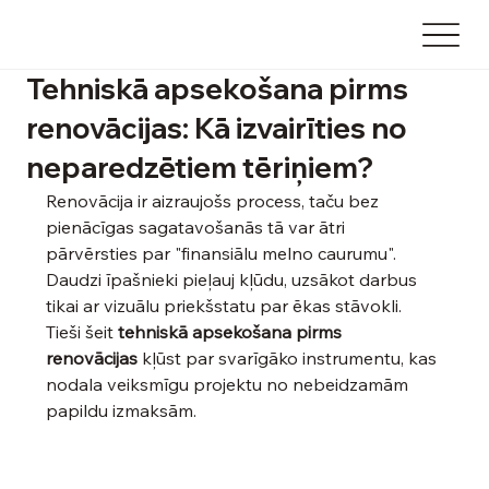
Tehniskā apsekošana pirms
renovācijas: Kā izvairīties no
neparedzētiem tēriņiem?
Renovācija ir aizraujošs process, taču bez 
pienācīgas sagatavošanās tā var ātri 
pārvērsties par "finansiālu melno caurumu". 
Daudzi īpašnieki pieļauj kļūdu, uzsākot darbus 
tikai ar vizuālu priekšstatu par ēkas stāvokli. 
Tieši šeit 
tehniskā apsekošana pirms 
renovācijas
 kļūst par svarīgāko instrumentu, kas 
nodala veiksmīgu projektu no nebeidzamām 
papildu izmaksām.