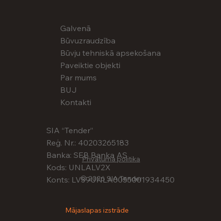
Galvenā
Būvuzraudzība
Būvju tehniskā apsekošana
Paveiktie objekti
Par mums
BUJ
Kontakti
SIA “Tender”
Reģ. Nr.: 40203265183
Banka: SEB Banka AS
Privātuma politika
Kods: UNLALV2X
© 2026 SIA Tender
Konts: LV39UNLA0055001934450
Mājaslapas izstrāde