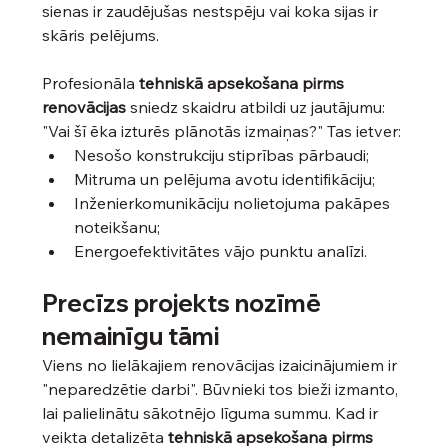
sienas ir zaudējušas nestspēju vai koka sijas ir 
skāris pelējums.
Profesionāla 
tehniskā apsekošana pirms 
renovācijas
 sniedz skaidru atbildi uz jautājumu: 
"Vai šī ēka izturēs plānotās izmaiņas?" Tas ietver:
Nesošo konstrukciju stiprības pārbaudi;
Mitruma un pelējuma avotu identifikāciju;
Inženierkomunikāciju nolietojuma pakāpes 
noteikšanu;
Energoefektivitātes vājo punktu analīzi.
Precīzs projekts nozīmē 
nemainīgu tāmi
Viens no lielākajiem renovācijas izaicinājumiem ir 
"neparedzētie darbi". Būvnieki tos bieži izmanto, 
lai palielinātu sākotnējo līguma summu. Kad ir 
veikta detalizēta 
tehniskā apsekošana pirms 