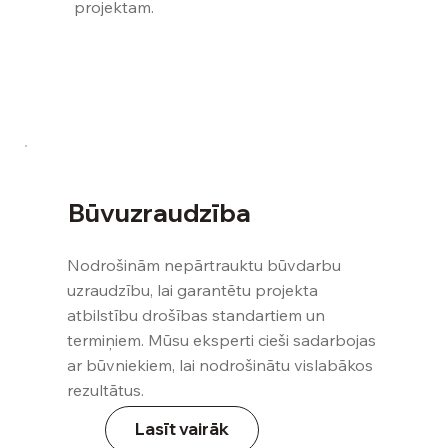
projektam.
termiņi un svarīgas nianses
Pieteikties
Būvuzraudzība
Nodrošinām nepārtrauktu būvdarbu
uzraudzību, lai garantētu projekta
atbilstību drošības standartiem un
termiņiem. Mūsu eksperti cieši sadarbojas
ar būvniekiem, lai nodrošinātu vislabākos
rezultātus.
Lasīt vairāk